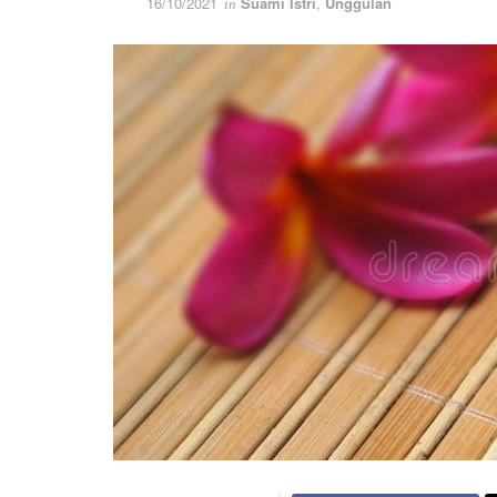
16/10/2021
Suami Istri
,
Unggulan
in