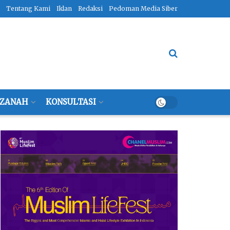
Tentang Kami
Iklan
Redaksi
Pedoman Media Siber
ZANAH
KONSULTASI