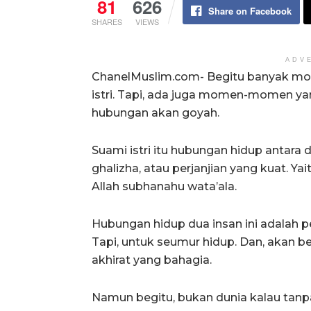
81
626
Share on Facebook
SHARES
VIEWS
ADV
ChanelMuslim.com- Begitu banyak m
istri. Tapi, ada juga momen-momen yan
hubungan akan goyah.
Suami istri itu hubungan hidup antara
ghalizha, atau perjanjian yang kuat. Ya
Allah subhanahu wata’ala.
Hubungan hidup dua insan ini adalah p
Tapi, untuk seumur hidup. Dan, akan 
akhirat yang bahagia.
Namun begitu, bukan dunia kalau ta