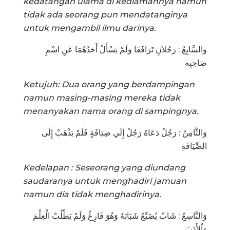
kedatangan ulama di kediamannya namun
tidak ada seorang pun mendatanginya
untuk mengambil ilmu darinya.
وَالسَّابِعُ : رَجُلاَنِ تَرَافَقَا وَلَمْ يَسْأَلْ أَحَدُهُمَا عَنِ اسْمِ
صَاحِبِه
Ketujuh: Dua orang yang berdampingan
namun masing-masing mereka tidak
menanyakan nama orang di sampingnya.
وَالثَّامِنُ : رَجُلٌ دَعَاهُ رَجُلٌ إِلَي ضِيَافَةٍ فَلَمْ يَذْهَبْ إِلَى
الضِّيَافَةِ
Kedelapan : Seseorang yang diundang
saudaranya untuk menghadiri jamuan
namun dia tidak menghadirinya.
وَالتَّاسِعُ : شَابٌ يُضَيِّعُ شَبَابَهُ وَهُوَ فَارِغٌ وَلَمْ يَطْلُبْ الْعِلْمَ
وَاْلأَدَبَ