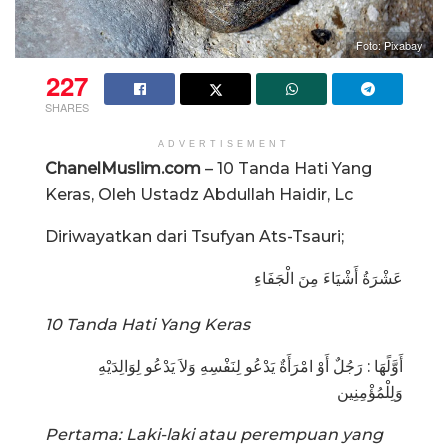
Foto: Pixabay
227
SHARES
ADVERTISEMENT
ChanelMuslim.com
– 10 Tanda Hati Yang
Keras, Oleh Ustadz Abdullah Haidir, Lc
Diriwayatkan dari Tsufyan Ats-Tsauri;
عَشْرَةُ أَشْيَاءَ مِنَ الْجَفَاءِ
10 Tanda Hati Yang Keras
أَوَّلًهَا : رَجُلٌ أَوْ امْرَأَةٌ يَدْعُو لِنَفْسِهِ وَلاَ يَدْعُو لِوَالِدَيْهِ
وَلِلْمُؤْمِنِين
Pertama: Laki-laki atau perempuan yang