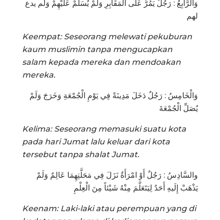
وَالرَّابِعُ : رَجُلٌ يَمُرُّ عَلَى الْمَقَابِرِ وَلَمْ يُسَلّمْ عَلَيْهِمْ وَلَم يدع
لهم
Keempat: Seseorang melewati pekuburan
kaum muslimin tanpa mengucapkan
salam kepada mereka dan mendoakan
mereka.
وَالْخَامِسُ : رَجُلٌ دَخَلَ مَدِينَةً فِي يَوْمِ الْجُمْعَةِ وَخَرَجَ وَلَمْ
يُصَلِّ الْجُمْعَةَ
Kelima: Seseorang memasuki suatu kota
pada hari Jumat lalu keluar dari kota
tersebut tanpa shalat Jumat.
والسَّادِسُ : رَجُلٌ أَوْ امْرَأَةٌ نَزَلَ فِي مَحَلَّتِهِمَا عَالِمٌ وَلَمْ
يَذْهَبْ إِلَيهِ أَحَدٌ لِيَتَعَلَّمَ مِنْهُ شَيْئاً مِنَ الْعِلْمِ
Keenam: Laki-laki atau perempuan yang di