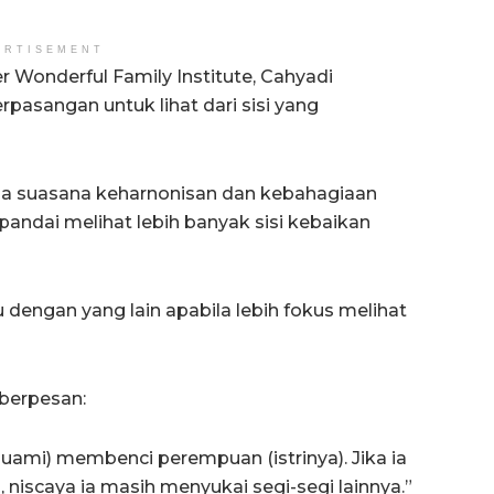
ERTISEMENT
 Wonderful Family Institute, Cahyadi
asangan untuk lihat dari sisi yang
jaga suasana keharnonisan dan kebahagiaan
andai melihat lebih banyak sisi kebaikan
 dengan yang lain apabila lebih fokus melihat
 berpesan:
suami) membenci perempuan (istrinya). Jika ia
 niscaya ia masih menyukai segi-segi lainnya.”