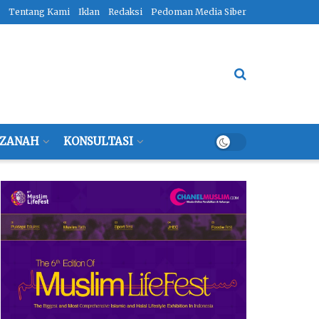
Tentang Kami
Iklan
Redaksi
Pedoman Media Siber
ZANAH
KONSULTASI