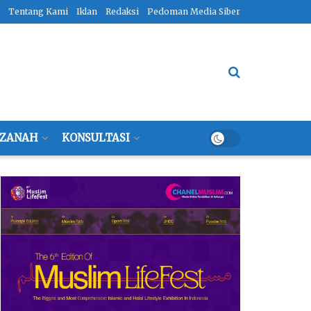
Tentang Kami
Iklan
Redaksi
Pedoman Media Siber
ZANAH
KONSULTASI