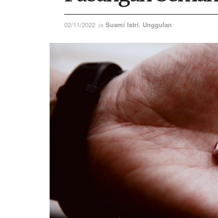
02/11/2022
Suami Istri
,
Unggulan
in