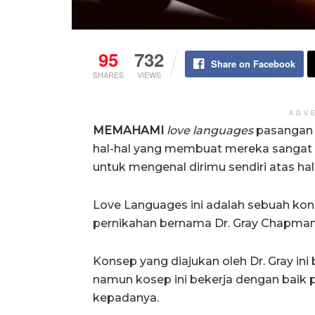
95
732
Share on Facebook
SHARES
VIEWS
ADV
MEMAHAMI
love languages
pasangan m
hal-hal yang membuat mereka sangat d
untuk mengenal dirimu sendiri atas ha
Love Languages ini adalah sebuah kon
pernikahan bernama Dr. Gray Chapman
Konsep yang diajukan oleh Dr. Gray ini
namun kosep ini bekerja dengan baik
kepadanya.