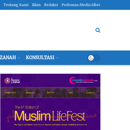
Tentang Kami
Iklan
Redaksi
Pedoman Media Siber
ZANAH
KONSULTASI