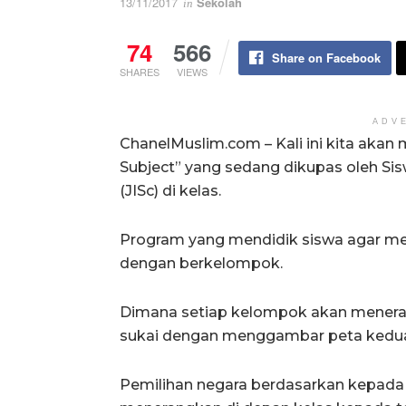
13/11/2017
Sekolah
in
74
566
Share on Facebook
SHARES
VIEWS
ADV
ChanelMuslim.com – Kali ini kita aka
Subject” yang sedang dikupas oleh Sis
(JISc) di kelas.
Program yang mendidik siswa agar mem
dengan berkelompok.
Dimana setiap kelompok akan menera
sukai dengan menggambar peta kedua
Pemilihan negara berdasarkan kepad