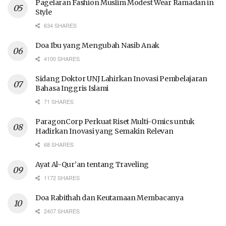
Pagelaran Fashion Muslim Modest Wear Ramadan in
Style
634 SHARES
Doa Ibu yang Mengubah Nasib Anak
4100 SHARES
Sidang Doktor UNJ Lahirkan Inovasi Pembelajaran
Bahasa Inggris Islami
71 SHARES
ParagonCorp Perkuat Riset Multi-Omics untuk
Hadirkan Inovasi yang Semakin Relevan
68 SHARES
Ayat Al-Qur’an tentang Traveling
1172 SHARES
Doa Rabithah dan Keutamaan Membacanya
2407 SHARES