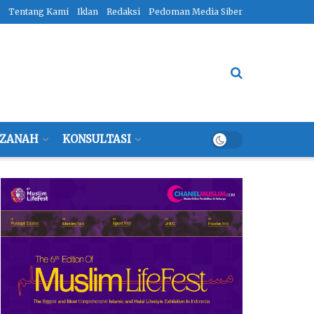
Tentang Kami
Iklan
Redaksi
Pedoman Media Siber
ZANAH
KONSULTASI