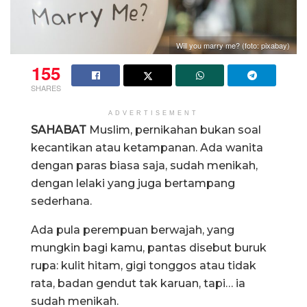
Will you marry me? (foto: pixabay)
155
SHARES
ADVERTISEMENT
SAHABAT
Muslim, pernikahan bukan soal
kecantikan atau ketampanan. Ada wanita
dengan paras biasa saja, sudah menikah,
dengan lelaki yang juga bertampang
sederhana.
Ada pula perempuan berwajah, yang
mungkin bagi kamu, pantas disebut buruk
rupa: kulit hitam, gigi tonggos atau tidak
rata, badan gendut tak karuan, tapi… ia
sudah menikah.