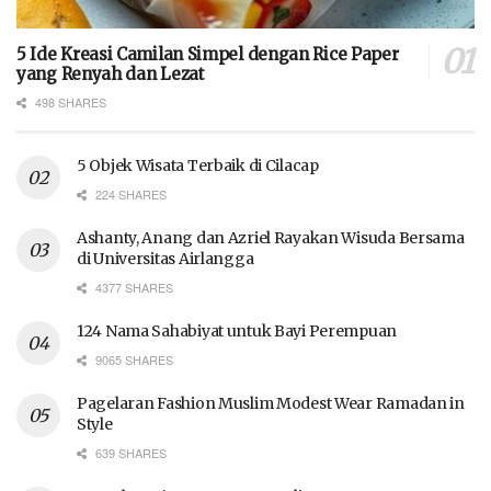
5 Ide Kreasi Camilan Simpel dengan Rice Paper
yang Renyah dan Lezat
498 SHARES
5 Objek Wisata Terbaik di Cilacap
224 SHARES
Ashanty, Anang dan Azriel Rayakan Wisuda Bersama
di Universitas Airlangga
4377 SHARES
124 Nama Sahabiyat untuk Bayi Perempuan
9065 SHARES
Pagelaran Fashion Muslim Modest Wear Ramadan in
Style
639 SHARES