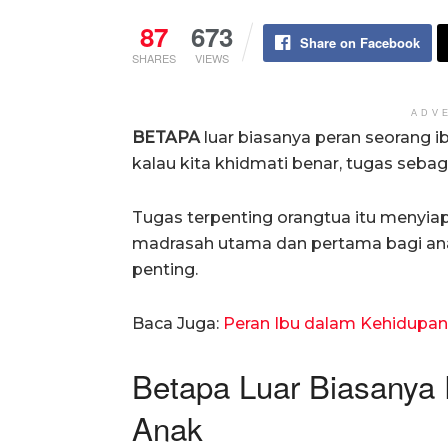
87
673
Share on Facebook
SHARES
VIEWS
ADV
BETAPA
luar biasanya peran seorang 
kalau kita khidmati benar, tugas sebag
Tugas terpenting orangtua itu menyiapk
madrasah utama dan pertama bagi ana
penting.
Baca Juga:
Peran Ibu dalam Kehidupa
Betapa Luar Biasanya 
Anak