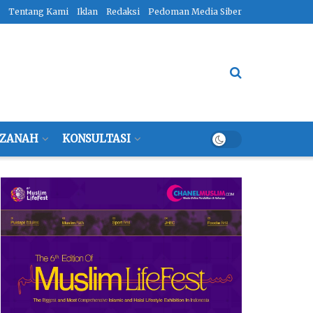
Tentang Kami
Iklan
Redaksi
Pedoman Media Siber
ZANAH
KONSULTASI