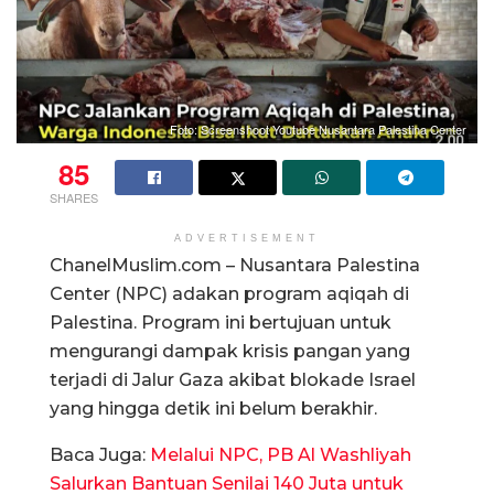
Foto: Screenshoot Youtube Nusantara Palestina Center
85
SHARES
ADVERTISEMENT
ChanelMuslim.com – Nusantara Palestina
Center (NPC) adakan program aqiqah di
Palestina. Program ini bertujuan untuk
mengurangi dampak krisis pangan yang
terjadi di Jalur Gaza akibat blokade Israel
yang hingga detik ini belum berakhir.
Baca Juga:
Melalui NPC, PB Al Washliyah
Salurkan Bantuan Senilai 140 Juta untuk