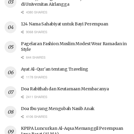
di Universitas Airlangga
4380 SHARES
124 Nama Sahabiyat untuk Bayi Perempuan
9068 SHARES
Pagelaran Fashion Muslim Modest Wear Ramadan in
Style
644 SHARES
Ayat Al-Qur’an tentang Traveling
1178 SHARES
Doa Rabithah dan Keutamaan Membacanya
2411 SHARES
Doa Ibu yang Mengubah Nasib Anak
4106 SHARES
KPIPA Luncurkan Al-Aqsa Memanggil Perempuan
Jawa Barat (ALMA)