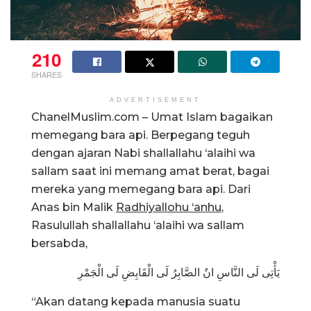
210
SHARES
ADVERTISEMENT
ChanelMuslim.com –
Umat Islam bagaikan
memegang bara api.
Berpegang teguh
dengan ajaran Nabi
shallallahu ‘alaihi wa
sallam
saat ini memang amat berat, bagai
mereka yang memegang bara api.
Dari
Anas bin Malik
Radhiyallohu ‘anhu
,
Rasulullah
shallallahu ‘alaihi wa sallam
bersabda,
يَأْتِى لَى النَّاسِ انٌ الصَّابِرُ لَى الْقَابِضِ لَى الْجَمْرِ
“Akan datang kepada manusia suatu