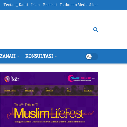
Tentang Kami
Iklan
Redaksi
Pedoman Media Siber
ZANAH
KONSULTASI