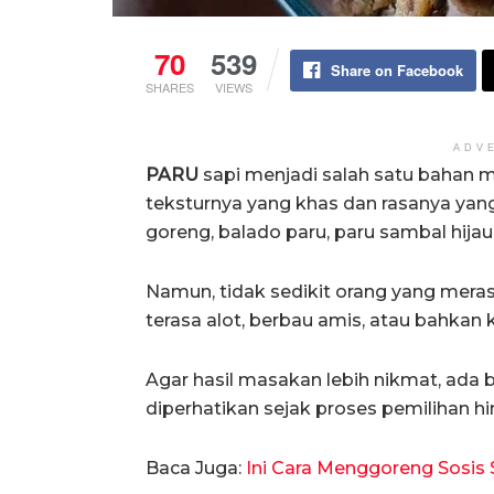
70
539
Share on Facebook
SHARES
VIEWS
ADV
PARU
sapi menjadi salah satu bahan 
teksturnya yang khas dan rasanya yang 
goreng, balado paru, paru sambal hija
Namun, tidak sedikit orang yang mera
terasa alot, berbau amis, atau bahkan k
Agar hasil masakan lebih nikmat, ada
diperhatikan sejak proses pemilihan h
Baca Juga:
Ini Cara Menggoreng Sosis 