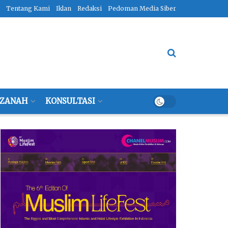
Tentang Kami
Iklan
Redaksi
Pedoman Media Siber
ZANAH
KONSULTASI