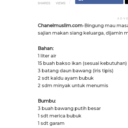
SHARES
VIEWS
ADV
Chanelmuslim.com
-Bingung mau masa
sajian makan siang keluarga, dijamin 
Bahan:
1 liter air
15 buah bakso ikan (sesuai kebutuhan)
3 batang daun bawang (iris tipis)
2 sdt kaldu ayam bubuk
2 sdm minyak untuk menumis
Bumbu:
3 buah bawang putih besar
1 sdt merica bubuk
1 sdt garam