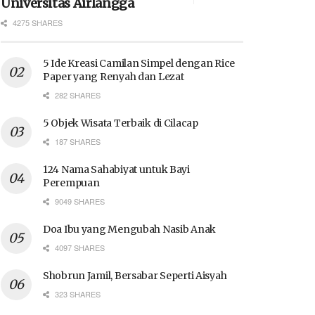
Universitas Airlangga
4275 SHARES
5 Ide Kreasi Camilan Simpel dengan Rice
Paper yang Renyah dan Lezat
282 SHARES
5 Objek Wisata Terbaik di Cilacap
187 SHARES
124 Nama Sahabiyat untuk Bayi
Perempuan
9049 SHARES
Doa Ibu yang Mengubah Nasib Anak
4097 SHARES
Shobrun Jamil, Bersabar Seperti Aisyah
323 SHARES