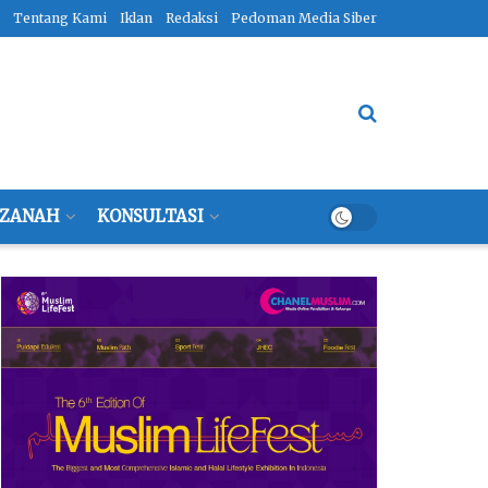
Tentang Kami
Iklan
Redaksi
Pedoman Media Siber
ZANAH
KONSULTASI