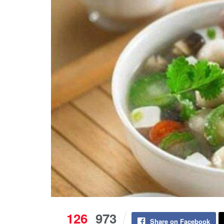
126
973
Share on Facebook