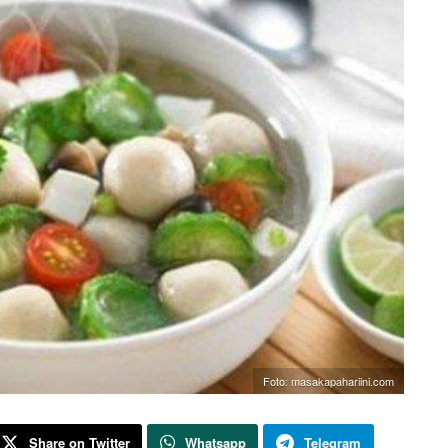
Foto: masakapahariini.com
Share on Twitter
Whatsapp
Telegram