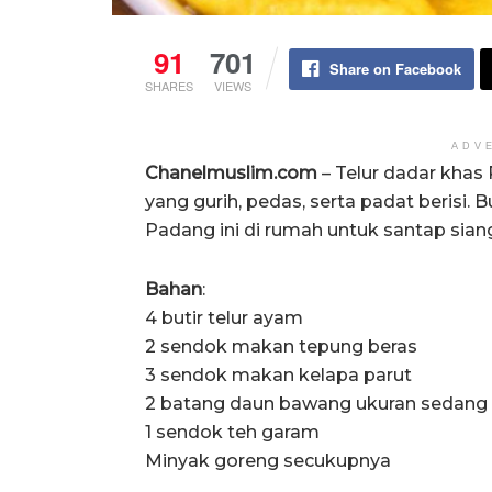
91
701
Share on Facebook
SHARES
VIEWS
ADV
Chanelmuslim.com
– Telur dadar khas
yang gurih, pedas, serta padat berisi.
Padang ini di rumah untuk santap siang k
Bahan
:
4 butir telur ayam
2 sendok makan tepung beras
3 sendok makan kelapa parut
2 batang daun bawang ukuran sedang
1 sendok teh garam
Minyak goreng secukupnya