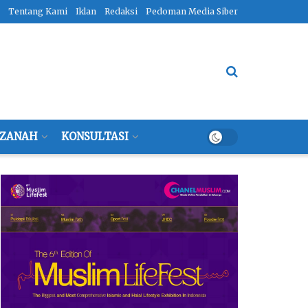
Tentang Kami
Iklan
Redaksi
Pedoman Media Siber
ZANAH
KONSULTASI