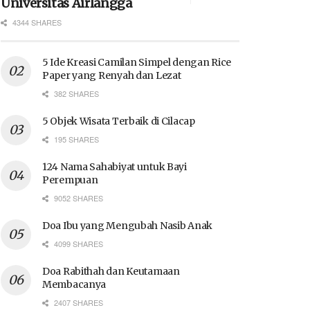
Universitas Airlangga
4344 SHARES
5 Ide Kreasi Camilan Simpel dengan Rice
Paper yang Renyah dan Lezat
382 SHARES
5 Objek Wisata Terbaik di Cilacap
195 SHARES
124 Nama Sahabiyat untuk Bayi
Perempuan
9052 SHARES
Doa Ibu yang Mengubah Nasib Anak
4099 SHARES
Doa Rabithah dan Keutamaan
Membacanya
2407 SHARES