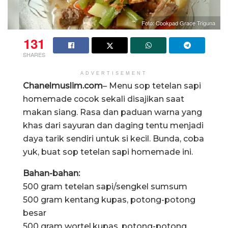
Foto: Cookpad Grace Triguna
131
SHARES
ADVERTISEMENT
Chanelmuslim.com
– Menu sop tetelan sapi
homemade cocok sekali disajikan saat
makan siang. Rasa dan paduan warna yang
khas dari sayuran dan daging tentu menjadi
daya tarik sendiri untuk si kecil. Bunda, coba
yuk, buat sop tetelan sapi homemade ini.
Bahan-bahan:
500 gram tetelan sapi/sengkel sumsum
500 gram kentang kupas, potong-potong
besar
500 gram wortel,kupas, potong-potong