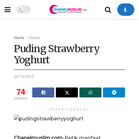
Home
Masak
Puding Strawberry
Yoghurt
20/10/2015
74
SHARES
ADVERTISEMENT
Chanelmuslim.com
-Petik manfaat