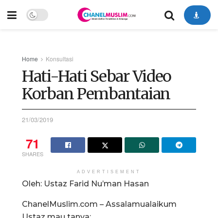
Home
Konsultasi
Hati-Hati Sebar Video
Korban Pembantaian
21/03/2019
71
SHARES
ADVERTISEMENT
Oleh: Ustaz Farid Nu’man Hasan
ChanelMuslim.com – Assalamualaikum
Ustaz mau tanya: