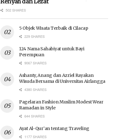
Renyah dan Lezat
502 SHARES
5 Objek Wisata Terbaik di Cilacap
229 SHARES
124 Nama Sahabiyat untuk Bayi
Perempuan
9067 SHARES
Ashanty, Anang dan Azriel Rayakan
Wisuda Bersama di Universitas Airlangga
4380 SHARES
Pagelaran Fashion Muslim Modest Wear
Ramadan in Style
644 SHARES
Ayat Al-Qur’an tentang Traveling
1177 SHARES