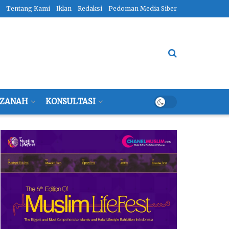
Tentang Kami
Iklan
Redaksi
Pedoman Media Siber
ZANAH
KONSULTASI