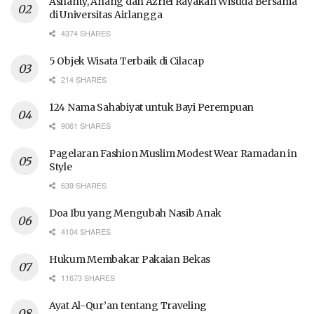
Ashanty, Anang dan Azriel Rayakan Wisuda Bersama
di Universitas Airlangga
4374 SHARES
5 Objek Wisata Terbaik di Cilacap
214 SHARES
124 Nama Sahabiyat untuk Bayi Perempuan
9061 SHARES
Pagelaran Fashion Muslim Modest Wear Ramadan in
Style
639 SHARES
Doa Ibu yang Mengubah Nasib Anak
4104 SHARES
Hukum Membakar Pakaian Bekas
11673 SHARES
Ayat Al-Qur’an tentang Traveling