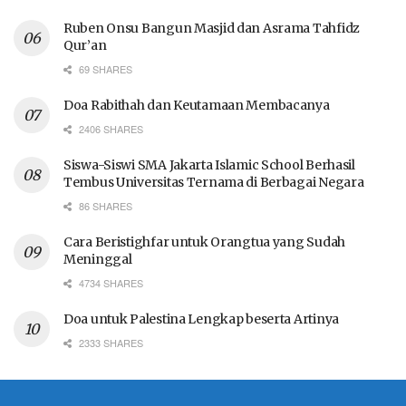
Ruben Onsu Bangun Masjid dan Asrama Tahfidz
Qur’an
69 SHARES
Doa Rabithah dan Keutamaan Membacanya
2406 SHARES
Siswa-Siswi SMA Jakarta Islamic School Berhasil
Tembus Universitas Ternama di Berbagai Negara
86 SHARES
Cara Beristighfar untuk Orangtua yang Sudah
Meninggal
4734 SHARES
Doa untuk Palestina Lengkap beserta Artinya
2333 SHARES