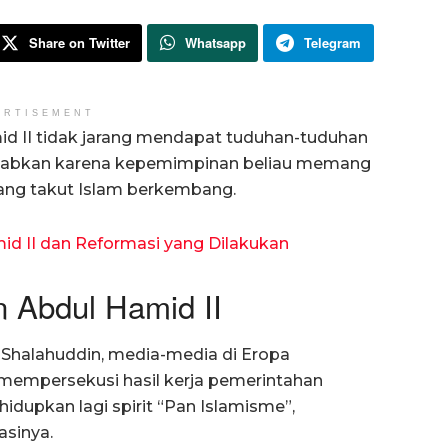
Share on Twitter
Whatsapp
Telegram
ERTISEMENT
d II tidak jarang mendapat tuduhan-tuduhan
sebabkan karena kepemimpinan beliau memang
ang takut Islam berkembang.
id II dan Reformasi yang Dilakukan
 Abdul Hamid II
i Shalahuddin, media-media di Eropa
empersekusi hasil kerja pemerintahan
idupkan lagi spirit “Pan Islamisme”,
asinya.