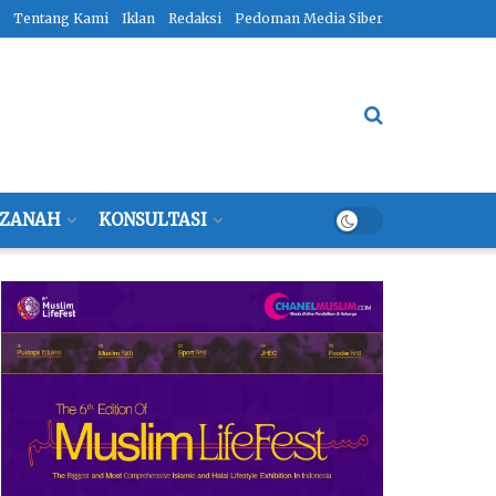
Tentang Kami
Iklan
Redaksi
Pedoman Media Siber
ZANAH
KONSULTASI