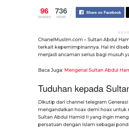
96
736
Share on Facebook
SHARES
VIEWS
ADV
ChanelMuslim.com – Sultan Abdul Hami
terkait kepemimpinannya. Hal ini di
menjadi ancaman serius bagi musuh y
Baca Juga:
Mengenal Sultan Abdul Ham
Tuduhan kepada Sultan
Dikutip dari channel telegram Generas
mengandalkan hoax demi hoax untuk m
Sultan Abdul Hamid II yang ingin mengh
persatuan dengan Islam sebagai pond