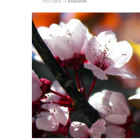
14/01/2022
Khazanah
in