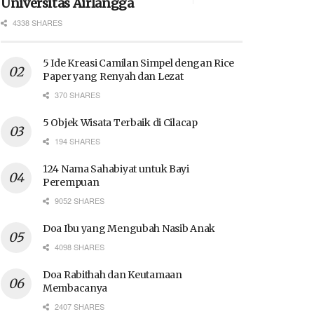
Universitas Airlangga
4338 SHARES
5 Ide Kreasi Camilan Simpel dengan Rice
Paper yang Renyah dan Lezat
370 SHARES
5 Objek Wisata Terbaik di Cilacap
194 SHARES
124 Nama Sahabiyat untuk Bayi
Perempuan
9052 SHARES
Doa Ibu yang Mengubah Nasib Anak
4098 SHARES
Doa Rabithah dan Keutamaan
Membacanya
2407 SHARES