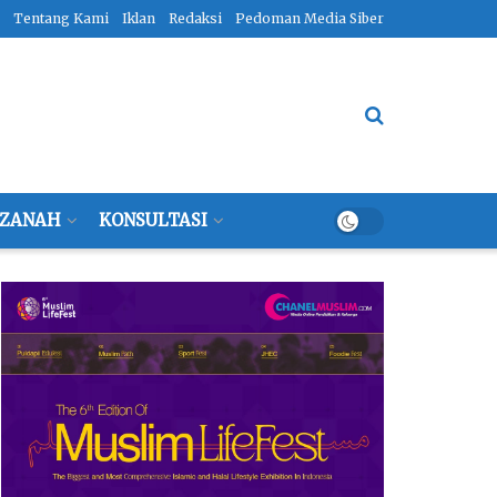
Tentang Kami
Iklan
Redaksi
Pedoman Media Siber
ZANAH
KONSULTASI