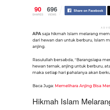
90
696
Share on Facebook
SHARES
VIEWS
ADV
APA
saja hikmah Islam melarang meme
dari hewan dan untuk berburu, Islam
anjing.
Rasulullah bersabda, “Barangsiapa me
hewan ternak, anjing untuk berburu, a
maka setiap hari pahalanya akan berku
Baca Juga:
Memelihara Anjing Bisa Me
Hikmah Islam Melarang