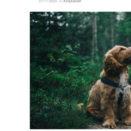
21/11/2025
Khazanah
in