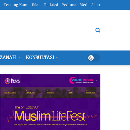
Tentang Kami
Iklan
Redaksi
Pedoman Media Siber
ZANAH
KONSULTASI