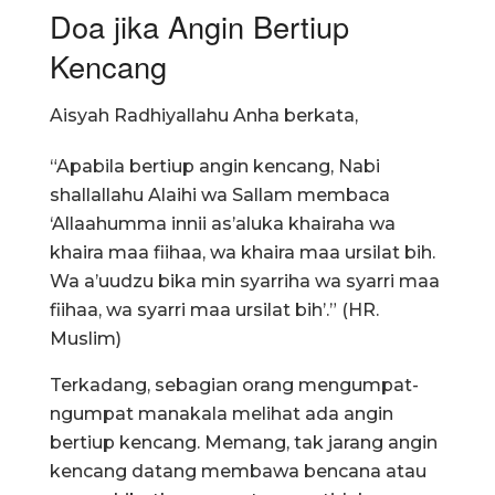
Doa jika Angin Bertiup
Kencang
Aisyah Radhiyallahu Anha berkata,
“Apabila bertiup angin kencang, Nabi
shallallahu Alaihi wa Sallam membaca
‘Allaahumma innii as’aluka khairaha wa
khaira maa fiihaa, wa khaira maa ursilat bih.
Wa a’uudzu bika min syarriha wa syarri maa
fiihaa, wa syarri maa ursilat bih’.” (HR.
Muslim)
Terkadang, sebagian orang mengumpat-
ngumpat manakala melihat ada angin
bertiup kencang. Memang, tak jarang angin
kencang datang membawa bencana atau