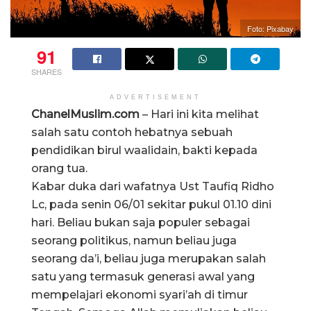
Foto: Pixabay
91
SHARES
ADVERTISEMENT
ChanelMuslim.com
– Hari ini kita melihat
salah satu contoh hebatnya sebuah
pendidikan birul waalidain, bakti kepada
orang tua.
Kabar duka dari wafatnya Ust Taufiq Ridho
Lc, pada senin 06/01 sekitar pukul 01.10 dini
hari. Beliau bukan saja populer sebagai
seorang politikus, namun beliau juga
seorang da’i, beliau juga merupakan salah
satu yang termasuk generasi awal yang
mempelajari ekonomi syari’ah di timur