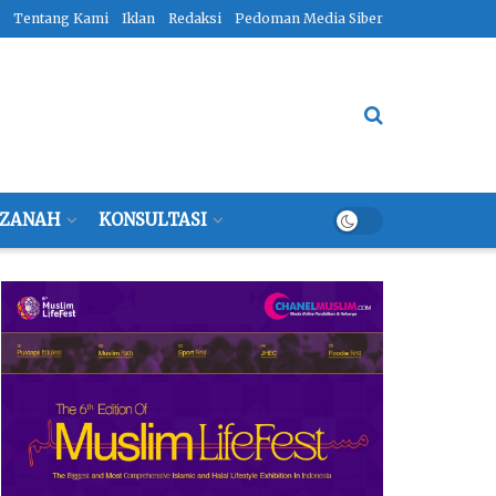
Tentang Kami
Iklan
Redaksi
Pedoman Media Siber
ZANAH
KONSULTASI