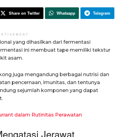
Share on Twitter
Whatsapp
Telegram
ERTISEMENT
nal yang dihasilkan dari fermentasi
rmentasi ini membuat tape memiliki tekstur
ikit asam.
ngkong juga mengandung berbagai nutrisi dan
atan pencernaan, imunitas, dan tentunya
gandung sejumlah komponen yang dapat
.
rrant dalam Rutinitas Perawatan
Mengatasi Jerawat