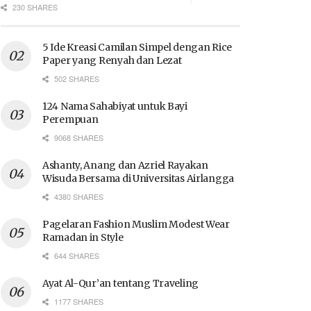
230 SHARES
5 Ide Kreasi Camilan Simpel dengan Rice
Paper yang Renyah dan Lezat
502 SHARES
124 Nama Sahabiyat untuk Bayi
Perempuan
9068 SHARES
Ashanty, Anang dan Azriel Rayakan
Wisuda Bersama di Universitas Airlangga
4380 SHARES
Pagelaran Fashion Muslim Modest Wear
Ramadan in Style
644 SHARES
Ayat Al-Qur’an tentang Traveling
1177 SHARES