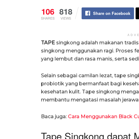
106
818
Share on Facebook
SHARES
VIEWS
ADV
TAPE
singkong adalah makanan tradisio
singkong menggunakan ragi. Proses fe
yang lembut dan rasa manis, serta sed
Selain sebagai camilan lezat, tape si
probiotik yang bermanfaat bagi keseh
kesehatan kulit. Tape singkong men
membantu mengatasi masalah jerawat
Baca juga:
Cara Menggunakan Black Cu
Tape Singkong dapat 