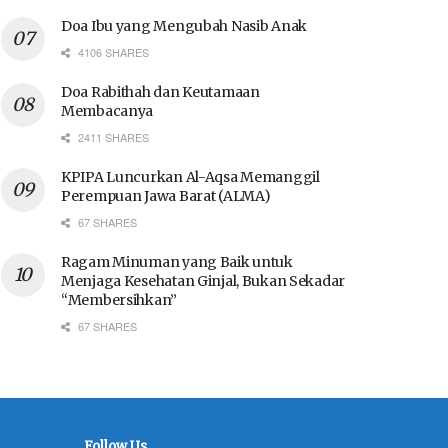
Doa Ibu yang Mengubah Nasib Anak
4106 SHARES
Doa Rabithah dan Keutamaan
Membacanya
2411 SHARES
KPIPA Luncurkan Al-Aqsa Memanggil
Perempuan Jawa Barat (ALMA)
67 SHARES
Ragam Minuman yang Baik untuk
Menjaga Kesehatan Ginjal, Bukan Sekadar
“Membersihkan”
67 SHARES
Follow Us