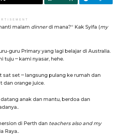
ERTISEMENT
, nanti malam
dinner
di mana?“ Kak Syifa (
my
ru-guru Primary yang lagi belajar di Australia.
i tuju ~ kami nyasar, hehe.
t sat set ~ langsung pulang ke rumah dan
 dan orange juice.
ng datang anak dan mantu, berdoa dan
adanya..
ersion di Perth dan
teachers also and my
a Raya..