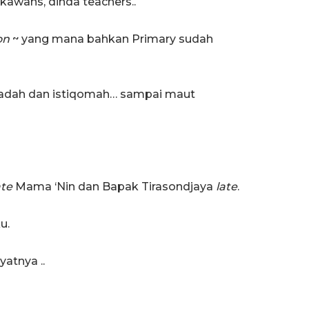
kawans, dinda teachers..
on
~ yang mana bahkan Primary sudah
badah dan istiqomah… sampai maut
te
Mama ‘Nin dan Bapak Tirasondjaya
late
.
u.
atnya ..