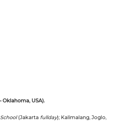
.D – Oklahoma, USA).
 School
(Jakarta
fullday
); Kalimalang, Joglo,