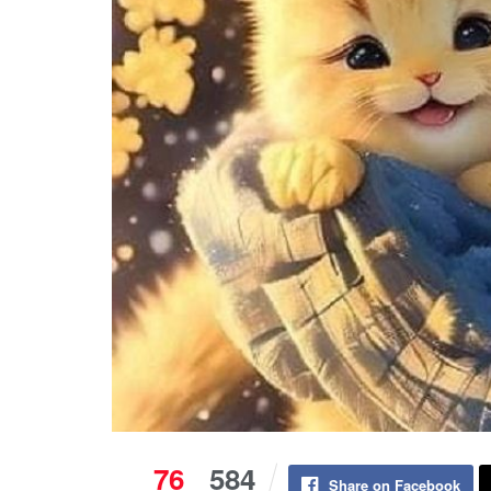
76
584
Share on Facebook