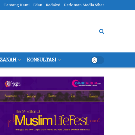
Tentang Kami
Iklan
Redaksi
Pedoman Media Siber
ZANAH
KONSULTASI