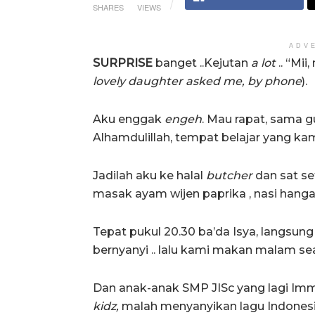
SHARES
VIEWS
ADV
SURPRISE
banget ..Kejutan
a lot
.. “Mii
lovely daughter asked me, by phone
).
Aku enggak
engeh
. Mau rapat, sama gu
Alhamdulillah, tempat belajar yang kam
Jadilah aku ke halal
butcher
dan sat se
masak ayam wijen paprika , nasi hangat
Tepat pukul 20.30 ba’da Isya, langsu
bernyanyi .. lalu kami makan malam se
Dan anak-anak SMP JISc yang lagi Imm
kidz,
malah menyanyikan lagu Indonesi