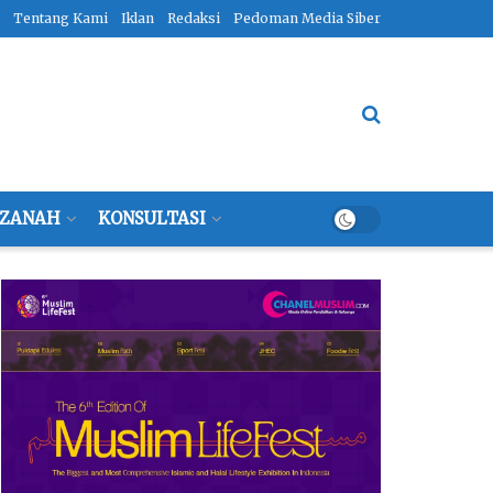
Tentang Kami
Iklan
Redaksi
Pedoman Media Siber
ZANAH
KONSULTASI