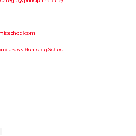
ategory/principal-article/
amicschoolcom
amic.Boys.Boarding.School