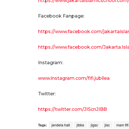
https://www.jakartaislamicschool.com/c
Facebook Fanpage:
https://www.facebook.com/jakartaisl
https://www.facebook.com/Jakarta.Isl
Instagram:
www.instagram.com/fifi.jubilea
Twitter:
https://twitter.com/JIScnJIBB
Tags:
jendela hati
jibbs
jigsc
jisc
mam fifi