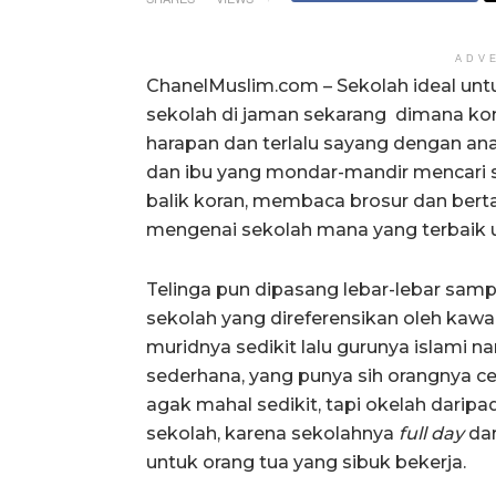
ADV
ChanelMuslim.com – Sekolah ideal un
sekolah di jaman sekarang dimana kon
harapan dan terlalu sayang dengan a
dan ibu yang mondar-mandir mencari se
balik koran, membaca brosur dan bert
mengenai sekolah mana yang terbaik 
Telinga pun dipasang lebar-lebar sam
sekolah yang direferensikan oleh kawa
muridnya sedikit lalu gurunya islami n
sederhana, yang punya sih orangnya 
agak mahal sedikit, tapi okelah daripa
sekolah, karena sekolahnya
full day
dar
untuk orang tua yang sibuk bekerja.