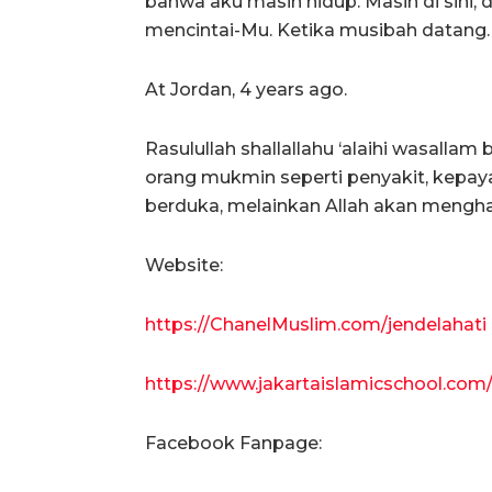
bahwa aku masih hidup. Masih di sini, d
mencintai-Mu. Ketika musibah datang.
At Jordan, 4 years ago.
Rasulullah shallallahu ‘alaihi wasalla
orang mukmin seperti penyakit, kepa
berduka, melainkan Allah akan mengha
Website:
https://ChanelMuslim.com/jendelahati
https://www.jakartaislamicschool.com/c
Facebook Fanpage: