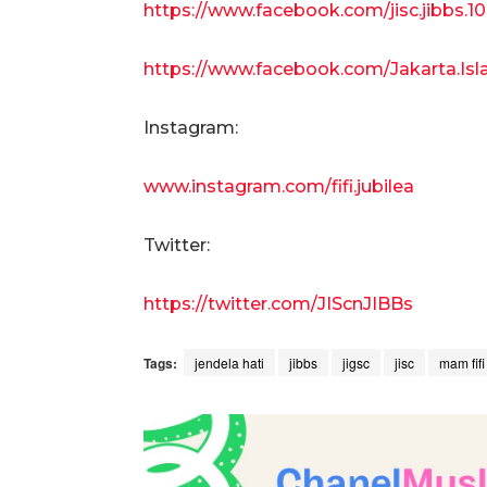
https://www.facebook.com/jisc.jibbs.10
https://www.facebook.com/Jakarta.Isl
Instagram:
www.instagram.com/fifi.jubilea
Twitter:
https://twitter.com/JIScnJIBBs
Tags:
jendela hati
jibbs
jigsc
jisc
mam fifi