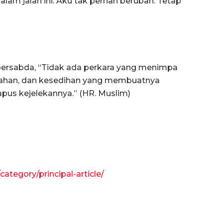
alam jalan ini. Aku tak pernah berubah. Tetap
m bersabda, “Tidak ada perkara yang menimpa
yahan, dan kesedihan yang membuatnya
pus kejelekannya.” (HR. Muslim)
ategory/principal-article/