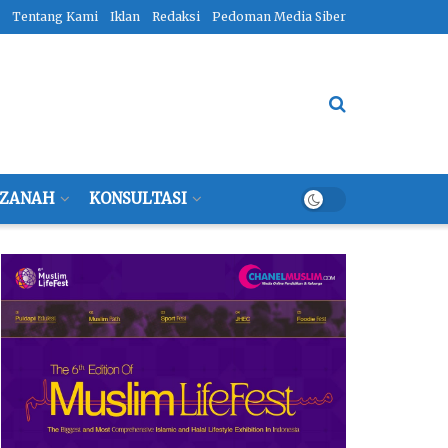
Tentang Kami
Iklan
Redaksi
Pedoman Media Siber
ZANAH
KONSULTASI