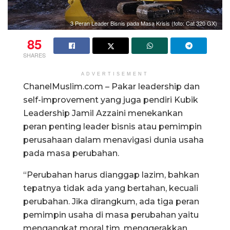
3 Peran Leader Bisnis pada Masa Krisis (foto: Cat 320 GX)
85
SHARES
ADVERTISEMENT
ChanelMuslim.com – Pakar leadership dan
self-improvement yang juga pendiri Kubik
Leadership Jamil Azzaini menekankan
peran penting leader bisnis atau pemimpin
perusahaan dalam menavigasi dunia usaha
pada masa perubahan.
“Perubahan harus dianggap lazim, bahkan
tepatnya tidak ada yang bertahan, kecuali
perubahan. Jika dirangkum, ada tiga peran
pemimpin usaha di masa perubahan yaitu
mengangkat moral tim, menggerakkan