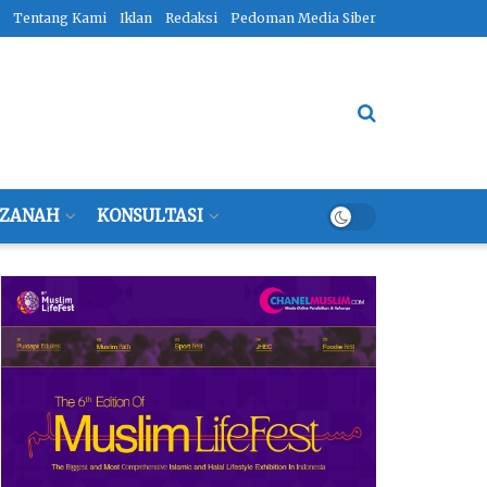
Tentang Kami
Iklan
Redaksi
Pedoman Media Siber
ZANAH
KONSULTASI