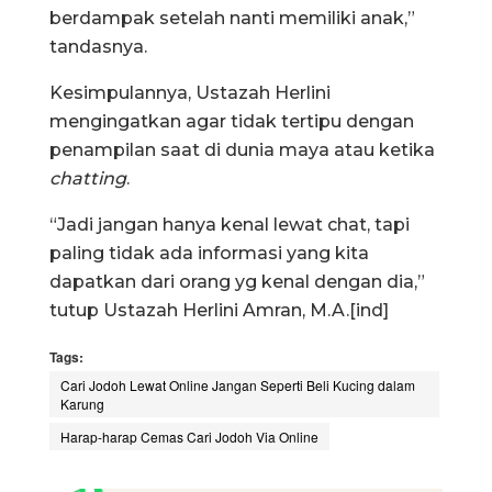
berdampak setelah nanti memiliki anak,”
tandasnya.
Kesimpulannya, Ustazah Herlini
mengingatkan agar tidak tertipu dengan
penampilan saat di dunia maya atau ketika
chatting
.
“Jadi jangan hanya kenal lewat chat, tapi
paling tidak ada informasi yang kita
dapatkan dari orang yg kenal dengan dia,”
tutup Ustazah Herlini Amran, M.A.[ind]
Tags:
Cari Jodoh Lewat Online Jangan Seperti Beli Kucing dalam
Karung
Harap-harap Cemas Cari Jodoh Via Online