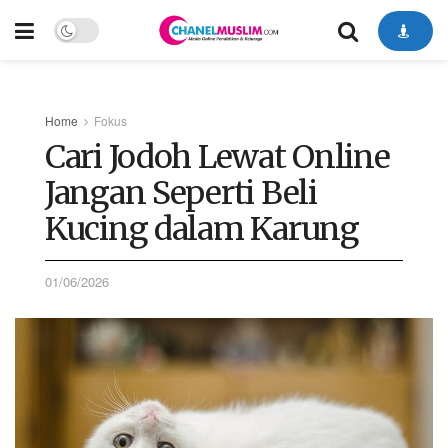
Home
Fokus
Cari Jodoh Lewat Online
Jangan Seperti Beli
Kucing dalam Karung
01/06/2026