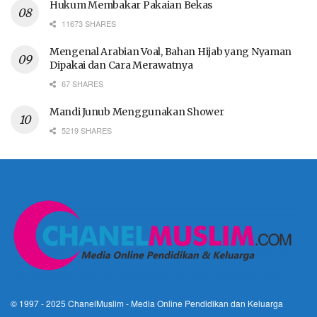
Hukum Membakar Pakaian Bekas
11673 SHARES
Mengenal Arabian Voal, Bahan Hijab yang Nyaman
Dipakai dan Cara Merawatnya
67 SHARES
Mandi Junub Menggunakan Shower
5219 SHARES
© 1997 - 2025
ChanelMuslim
- Media Online Pendidikan dan Keluarga