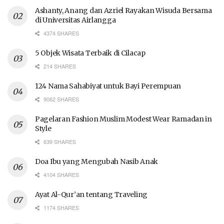
Ashanty, Anang dan Azriel Rayakan Wisuda Bersama
di Universitas Airlangga
4374 SHARES
5 Objek Wisata Terbaik di Cilacap
214 SHARES
124 Nama Sahabiyat untuk Bayi Perempuan
9062 SHARES
Pagelaran Fashion Muslim Modest Wear Ramadan in
Style
639 SHARES
Doa Ibu yang Mengubah Nasib Anak
4104 SHARES
Ayat Al-Qur’an tentang Traveling
1174 SHARES