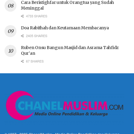
Cara Beristighfar untuk Orangtua yang Sudah
Meninggal
4733 SHARES
Doa Rabithah dan Keutamaan Membacanya
2405 SHARES
Ruben Onsu Bangun Masjid dan Asrama Tahfidz
Qur’an
67 SHARES