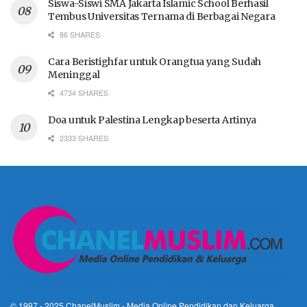
Siswa-Siswi SMA Jakarta Islamic School Berhasil
Tembus Universitas Ternama di Berbagai Negara
86 SHARES
Cara Beristighfar untuk Orangtua yang Sudah
Meninggal
4734 SHARES
Doa untuk Palestina Lengkap beserta Artinya
2333 SHARES
© 1997 - 2025
ChanelMuslim
- Media Online Pendidikan dan Keluarga