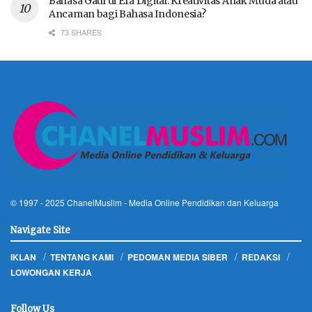
Bahasa Gaul di Era Digital: Kreativitas Anak Muda atau
Ancaman bagi Bahasa Indonesia?
73 SHARES
© 1997 - 2025
ChanelMuslim
- Media Online Pendidikan dan Keluarga
Navigate Site
IKLAN
TENTANG KAMI
PEDOMAN MEDIA SIBER
REDAKSI
LOWONGAN KERJA
Follow Us