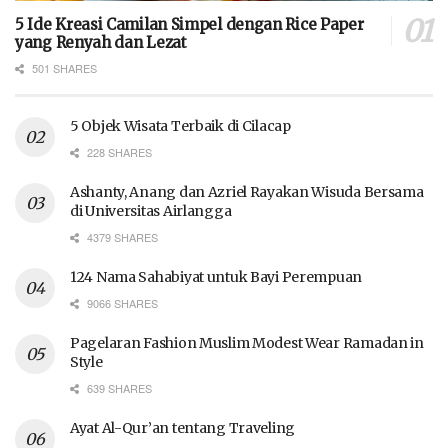
5 Ide Kreasi Camilan Simpel dengan Rice Paper
yang Renyah dan Lezat
501 SHARES
5 Objek Wisata Terbaik di Cilacap
228 SHARES
Ashanty, Anang dan Azriel Rayakan Wisuda Bersama
di Universitas Airlangga
4379 SHARES
124 Nama Sahabiyat untuk Bayi Perempuan
9066 SHARES
Pagelaran Fashion Muslim Modest Wear Ramadan in
Style
639 SHARES
Ayat Al-Qur’an tentang Traveling