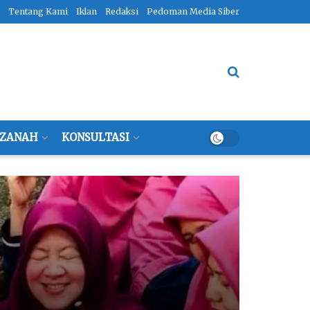
Tentang Kami
Iklan
Redaksi
Pedoman Media Siber
ZANAH
KONSULTASI