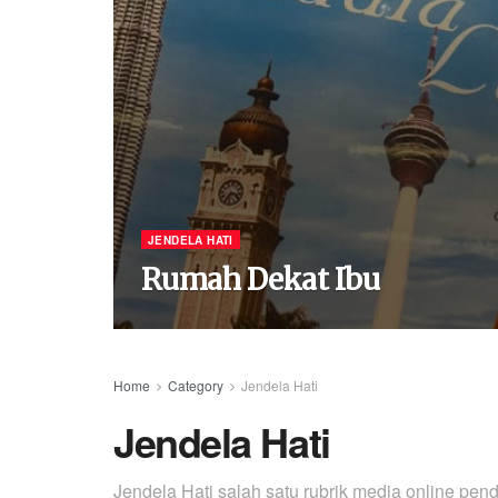
JENDELA HATI
Rumah Dekat Ibu
Home
Category
Jendela Hati
Jendela Hati
Jendela Hati salah satu rubrik media online pe