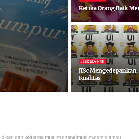
Ketika Orang Baik M
JENDELA HATI
JISc Mengedepankan
Kualitas
ndidikan dan keluarga muslim chanelmuslim.com diampu