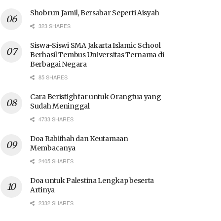
Shobrun Jamil, Bersabar Seperti Aisyah
323 SHARES
Siswa-Siswi SMA Jakarta Islamic School
Berhasil Tembus Universitas Ternama di
Berbagai Negara
85 SHARES
Cara Beristighfar untuk Orangtua yang
Sudah Meninggal
4733 SHARES
Doa Rabithah dan Keutamaan
Membacanya
2405 SHARES
Doa untuk Palestina Lengkap beserta
Artinya
2332 SHARES