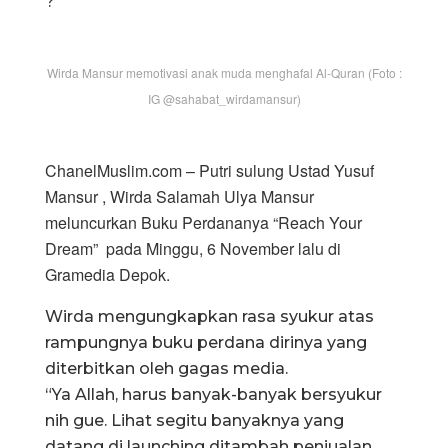
?
Wirda Mansur memotivasi anak muda menghafal Al-Quran (Foto :
IG @sahabat_wirdamansur)
ChanelMuslim.com – Putri sulung Ustad Yusuf
Mansur , Wirda Salamah Ulya Mansur
meluncurkan Buku Perdananya “Reach Your
Dream” pada Minggu, 6 November lalu di
Gramedia Depok.
Wirda mengungkapkan rasa syukur atas
rampungnya buku perdana dirinya yang
diterbitkan oleh gagas media.
“Ya Allah, harus banyak-banyak bersyukur
nih gue. Lihat segitu banyaknya yang
datang di launching ditambah penjualan