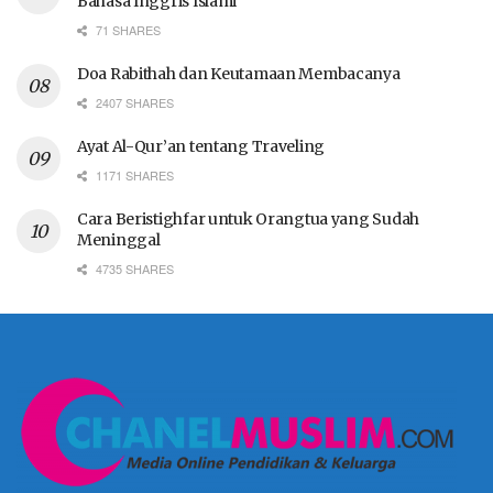
Bahasa Inggris Islami
71 SHARES
Doa Rabithah dan Keutamaan Membacanya
2407 SHARES
Ayat Al-Qur’an tentang Traveling
1171 SHARES
Cara Beristighfar untuk Orangtua yang Sudah
Meninggal
4735 SHARES