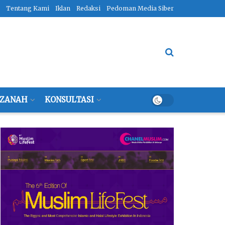
Tentang Kami
Iklan
Redaksi
Pedoman Media Siber
ZANAH
KONSULTASI