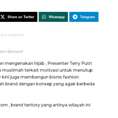
Share on Twitter
Whatsapp
Telegram
ERTISEMENT
gram @terryputri
mengenakan hijab , Presenter Terry Putri
da muslimah terkait motivasi untuk menutup
ry kini juga membangun bisnis fashion
uah brand dengan konsep yang agak berbeda
m , brand teritory yang artinya wilayah ini