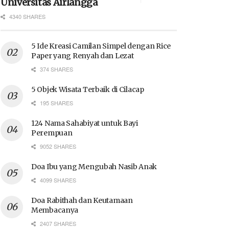
Universitas Airlangga
4340 SHARES
5 Ide Kreasi Camilan Simpel dengan Rice
Paper yang Renyah dan Lezat
374 SHARES
5 Objek Wisata Terbaik di Cilacap
195 SHARES
124 Nama Sahabiyat untuk Bayi
Perempuan
9052 SHARES
Doa Ibu yang Mengubah Nasib Anak
4099 SHARES
Doa Rabithah dan Keutamaan
Membacanya
2407 SHARES