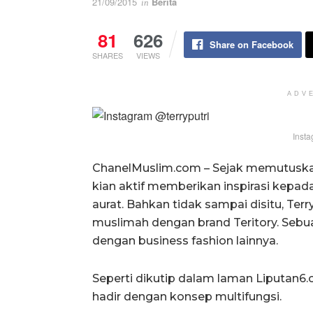
21/09/2015
Berita
in
81
626
Share on Facebook
SHARES
VIEWS
ADV
Insta
ChanelMuslim.com – Sejak memutuskan 
kian aktif memberikan inspirasi kepa
aurat. Bahkan tidak sampai disitu, Ter
muslimah dengan brand Teritory. Seb
dengan business fashion lainnya.
Seperti dikutip dalam laman Liputan6.co
hadir dengan konsep multifungsi.