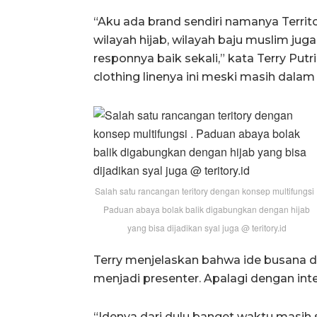
“Aku ada brand sendiri namanya Territo
wilayah hijab, wilayah baju muslim juga
responnya baik sekali,” kata Terry Put
clothing linenya ini meski masih dala
Salah satu rancangan teritory dengan konsep multifungsi 
Paduan abaya bolak balik digabungkan dengan hijab
yang bisa dijadikan syal juga @ teritory.id
Terry menjelaskan bahwa ide busana d
menjadi presenter. Apalagi dengan int
“Idenya dari dulu banget waktu masih s