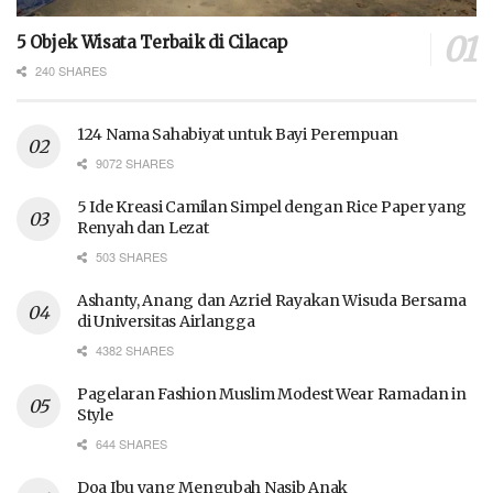
5 Objek Wisata Terbaik di Cilacap
240 SHARES
124 Nama Sahabiyat untuk Bayi Perempuan
9072 SHARES
5 Ide Kreasi Camilan Simpel dengan Rice Paper yang
Renyah dan Lezat
503 SHARES
Ashanty, Anang dan Azriel Rayakan Wisuda Bersama
di Universitas Airlangga
4382 SHARES
Pagelaran Fashion Muslim Modest Wear Ramadan in
Style
644 SHARES
Doa Ibu yang Mengubah Nasib Anak