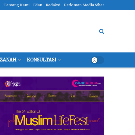
Tentang Kami
Iklan
Redaksi
Pedoman Media Siber
ZANAH
KONSULTASI