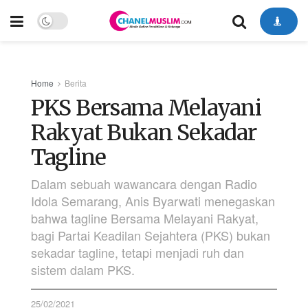
Home
Berita
PKS Bersama Melayani
Rakyat Bukan Sekadar
Tagline
Dalam sebuah wawancara dengan Radio
Idola Semarang, Anis Byarwati menegaskan
bahwa tagline Bersama Melayani Rakyat,
bagi Partai Keadilan Sejahtera (PKS) bukan
sekadar tagline, tetapi menjadi ruh dan
sistem dalam PKS.
25/02/2021