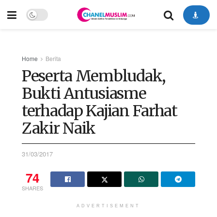
Home
Berita
Peserta Membludak,
Bukti Antusiasme
terhadap Kajian Farhat
Zakir Naik
31/03/2017
74
SHARES
ADVERTISEMENT