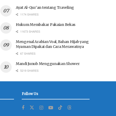
Ayat Al-Qur’an tentang Traveling
1174 SHARES
Hukum Membakar Pakaian Bekas
11673 SHARES
Mengenal Arabian Voal, Bahan Hijab yang
Nyaman Dipakai dan Cara Merawatnya
67 SHARES
Mandi Junub Menggunakan Shower
5219 SHARES
Follow Us