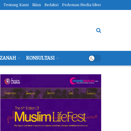
Tentang Kami
Iklan
Redaksi
Pedoman Media Siber
ZANAH
KONSULTASI