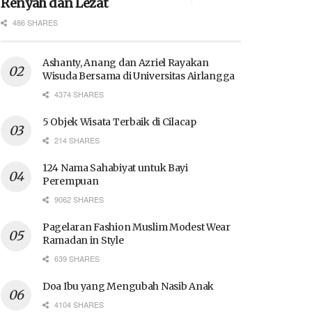
Renyah dan Lezat
486 SHARES
Ashanty, Anang dan Azriel Rayakan
Wisuda Bersama di Universitas Airlangga
4374 SHARES
5 Objek Wisata Terbaik di Cilacap
214 SHARES
124 Nama Sahabiyat untuk Bayi
Perempuan
9062 SHARES
Pagelaran Fashion Muslim Modest Wear
Ramadan in Style
639 SHARES
Doa Ibu yang Mengubah Nasib Anak
4104 SHARES