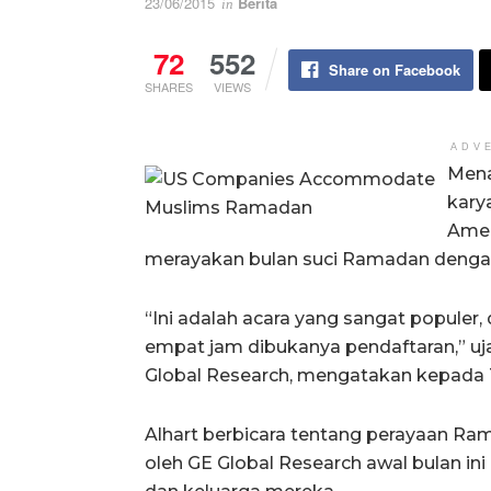
23/06/2015
Berita
in
72
552
Share on Facebook
SHARES
VIEWS
ADV
Mena
kary
Amer
merayakan bulan suci Ramadan dengan 
“Ini adalah acara yang sangat popule
empat jam dibukanya pendaftaran,” uj
Global Research, mengatakan kepada 
Alhart berbicara tentang perayaan Ra
oleh GE Global Research awal bulan i