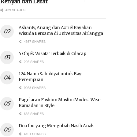
Renyah dan Lezat
459 SHARES
Ashanty, Anang dan Azriel Rayakan
Wisuda Bersama di Universitas Airlangga
4367 SHARES
5 Objek Wisata Terbaik di Cilacap
205 SHARES
124 Nama Sahabiyat untuk Bayi
Perempuan
9058 SHARES
Pagelaran Fashion Muslim Modest Wear
Ramadan in Style
635 SHARES
Doa Ibu yang Mengubah Nasib Anak
4101 SHARES