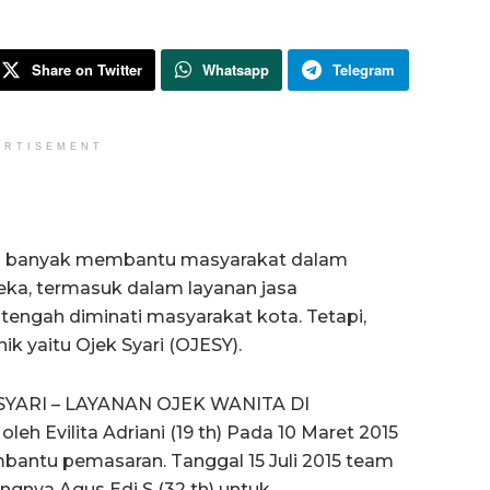
Share on Twitter
Whatsapp
Telegram
ERTISEMENT
lah banyak membantu masyarakat dalam
eka, termasuk dalam layanan jasa
 tengah diminati masyarakat kota. Tetapi,
nik yaitu Ojek Syari (OJESY).
K SYARI – LAYANAN OJEK WANITA DI
eh Evilita Adriani (19 th) Pada 10 Maret 2015
bantu pemasaran. Tanggal 15 Juli 2015 team
gnya Agus Edi S (32 th) untuk