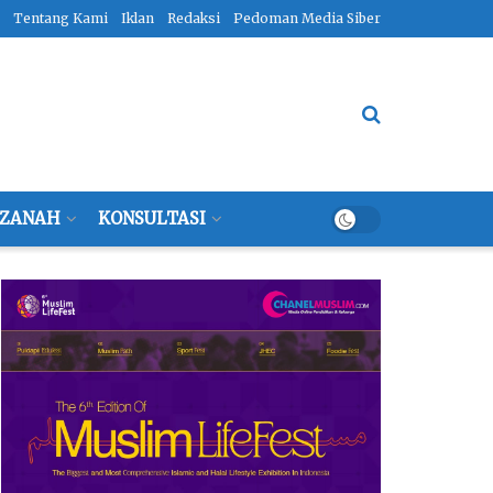
Tentang Kami
Iklan
Redaksi
Pedoman Media Siber
ZANAH
KONSULTASI