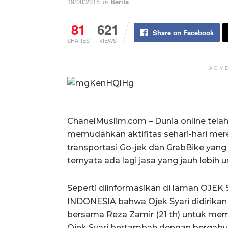
19/08/2015
Berita
in
81
621
Share on Facebook
SHARES
VIEWS
ADV
ChanelMuslim.com – Dunia online te
memudahkan aktifitas sehari-hari mer
transportasi Go-jek dan GrabBike yang
ternyata ada lagi jasa yang jauh lebih u
Seperti diinformasikan di laman OJE
INDONESIA bahwa Ojek Syari didirikan ol
bersama Reza Zamir (21 th) untuk mem
Ojek Syari bertambah dengan bergabun