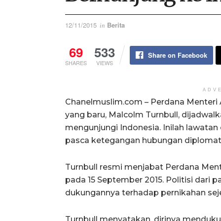
12/11/2015
Berita
in
69
533
Share on Facebook
SHARES
VIEWS
ADV
Chanelmuslim.com – Perdana Menteri A
yang baru, Malcolm Turnbull, dijadwalka
mengunjungi Indonesia. Inilah lawatan 
pasca ketegangan hubungan diplomatik
Turnbull resmi menjabat Perdana Ment
pada 15 September 2015. Politisi dari p
dukungannya terhadap pernikahan seje
Turnbull menyatakan, dirinya menduku