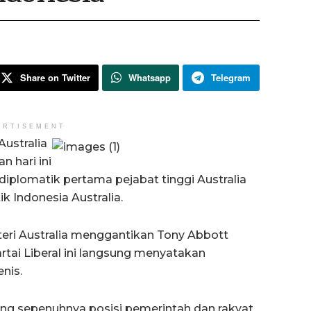
Share on Twitter
Whatsapp
Telegram
ERTISEMENT
ustralia
n hari ini
diplomatik pertama pejabat tinggi Australia
 Indonesia Australia.
eri Australia menggantikan Tony Abbott
artai Liberal ini langsung menyatakan
nis.
ng sepenuhnya posisi pemerintah dan rakyat