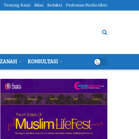
Tentang Kami
Iklan
Redaksi
Pedoman Media Siber
ZANAH
KONSULTASI