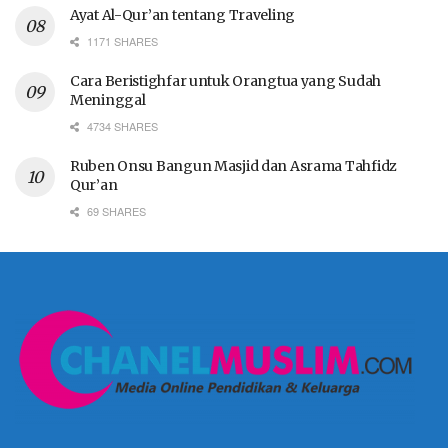
Ayat Al-Qur’an tentang Traveling
1171 SHARES
Cara Beristighfar untuk Orangtua yang Sudah
Meninggal
4734 SHARES
Ruben Onsu Bangun Masjid dan Asrama Tahfidz
Qur’an
69 SHARES