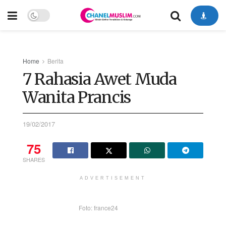
Home
Berita
7 Rahasia Awet Muda
Wanita Prancis
19/02/2017
75
SHARES
ADVERTISEMENT
Foto: france24